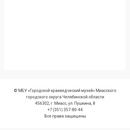
© МБУ «Городской краеведческий музей» Миасского
городского округа Челябинской области
456302, г. Миасс, ул. Пушкина, 8
+7 (351) 357-80-44
Все права защищены
Allium Theme by
TemplateLens
⋅ Работает на
WordPress