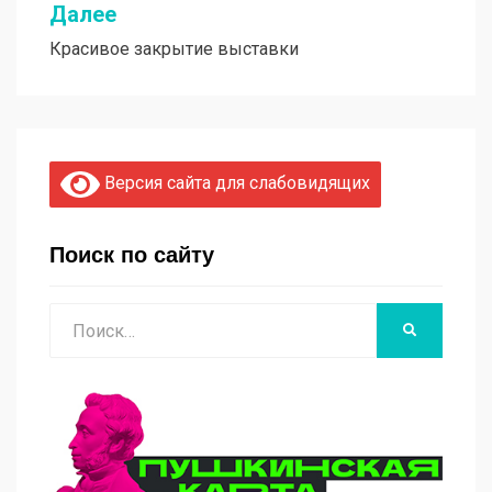
записям
Далее
Красивое закрытие выставки
Версия сайта для слабовидящих
Поиск по сайту
Поиск
НАЙТИ