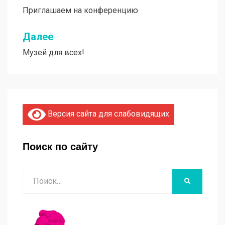
Приглашаем на конференцию
по
записям
Далее
Музей для всех!
Версия сайта для слабовидящих
Поиск по сайту
Поиск
НАЙТИ