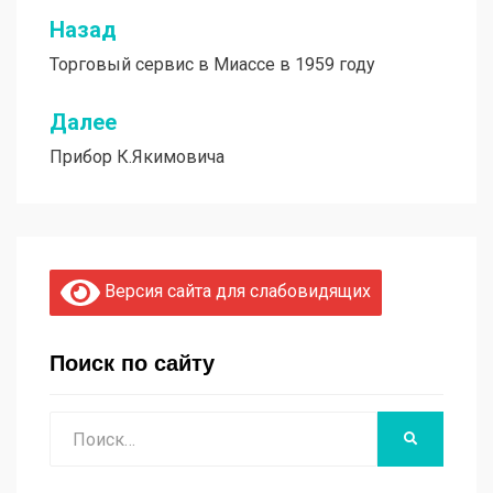
Назад
Навигация
Торговый сервис в Миассе в 1959 году
по
записям
Далее
Прибор К.Якимовича
Версия сайта для слабовидящих
Поиск по сайту
Поиск
НАЙТИ