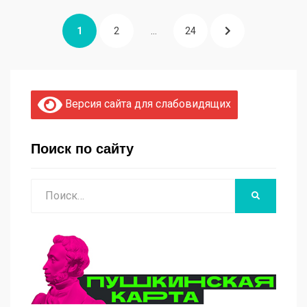
Навигация
СТРАНИЦА
1
СТРАНИЦА
2
…
СТРАНИЦА
24
СЛЕДУЮЩАЯ
по
записям
СТРАНИЦА
Версия сайта для слабовидящих
Поиск по сайту
Поиск
НАЙТИ